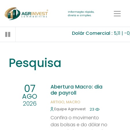
Informação rápida,
direta e simples.
Dolár Comercial :
5,11
-0,3
Pesquisa
07
Abertura Macro: dia
de payroll
AGO
2026
ARTIGO
MACRO
Equipe Agrinvest
23
Confira o movimento
das bolsas e do dólar no