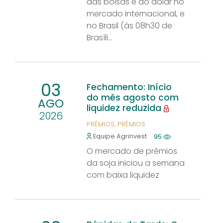
das bolsas e do dólar no
mercado internacional, e
no Brasil (às 08h30 de
Brasíli...
03
Fechamento: Início
do mês agosto com
AGO
liquidez reduzida
2026
PRÊMIOS
PRÊMIOS
Equipe Agrinvest
95
O mercado de prêmios
da soja iniciou a semana
com baixa liquidez