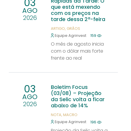
03
Rápidas da Tarde: O
que está mexendo
AGO
com os preços na
2026
tarde dessa 2ª-feira
ARTIGO
GRÃOS
Equipe Agrinvest
159
O mês de agosto inicia
com o dólar mais forte
frente ao real
03
Boletim Focus
(03/08) – Projeção
AGO
da Selic volta a ficar
2026
abaixo de 14%
NOTA
MACRO
Equipe Agrinvest
196
Projeção da Selic volta a