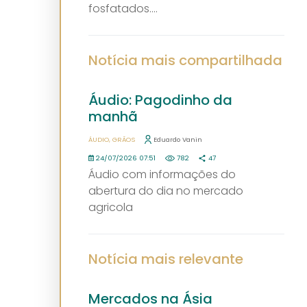
fosfatados....
Notícia mais compartilhada
Áudio: Pagodinho da
manhã
ÁUDIO
GRÃOS
Eduardo Vanin
24/07/2026 07:51
782
47
Áudio com informações do
abertura do dia no mercado
agricola
Notícia mais relevante
Mercados na Ásia