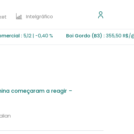
Intelgráfico
ket
5,12
-0,40 %
Boi Gordo (B3) :
355,50 R$/@
0,11 %
China começaram a reagir –
alian