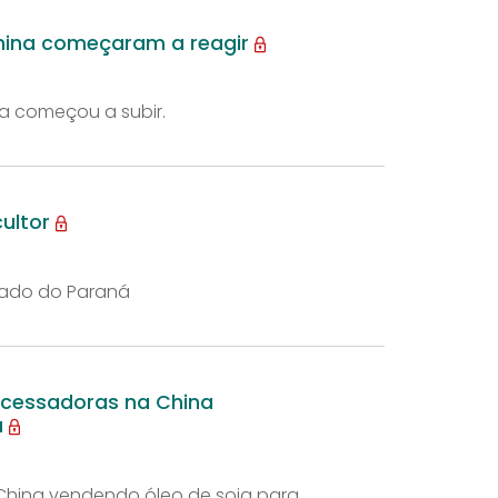
China começaram a reagir
a começou a subir.
cultor
tado do Paraná
ocessadoras na China
a
China vendendo óleo de soja para