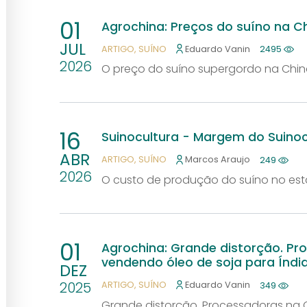
01
Agrochina: Preços do suíno na 
JUL
ARTIGO
SUÍNO
Eduardo Vanin
2495
2026
O preço do suíno supergordo na Chin
16
Suinocultura - Margem do Suino
ABR
ARTIGO
SUÍNO
Marcos Araujo
249
2026
O custo de produção do suíno no es
01
Agrochina: Grande distorção. Pr
vendendo óleo de soja para Índi
DEZ
2025
ARTIGO
SUÍNO
Eduardo Vanin
349
Grande distorção. Processadoras na 