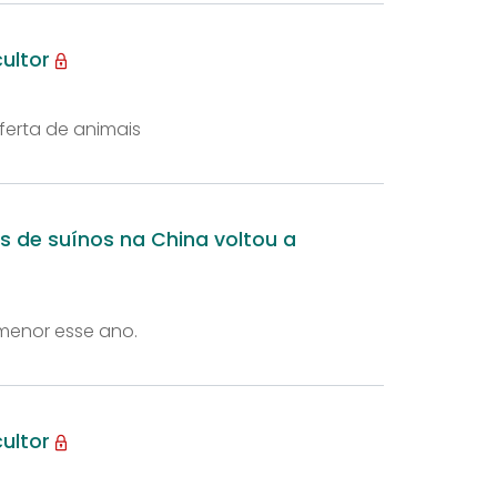
cultor
erta de animais
s de suínos na China voltou a
menor esse ano.
cultor