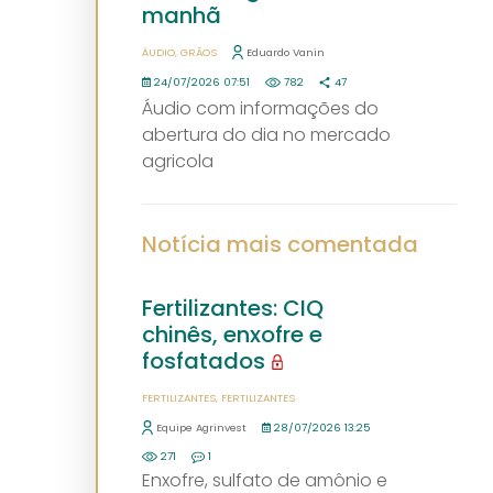
manhã
ÁUDIO
GRÃOS
Eduardo Vanin
24/07/2026 07:51
782
47
Áudio com informações do
abertura do dia no mercado
agricola
Notícia mais comentada
Fertilizantes: CIQ
chinês, enxofre e
fosfatados
FERTILIZANTES
FERTILIZANTES
Equipe Agrinvest
28/07/2026 13:25
271
1
Enxofre, sulfato de amônio e