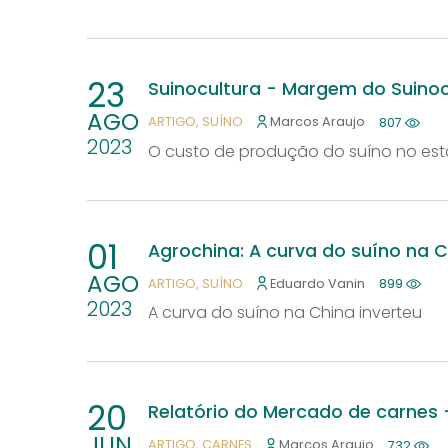
23
Suinocultura - Margem do Suino
AGO
ARTIGO
SUÍNO
Marcos Araujo
807
2023
O custo de produção do suíno no es
01
Agrochina: A curva do suíno na C
AGO
ARTIGO
SUÍNO
Eduardo Vanin
899
2023
A curva do suíno na China inverteu
20
Relatório do Mercado de carnes
JUN
ARTIGO
CARNES
Marcos Araujo
732