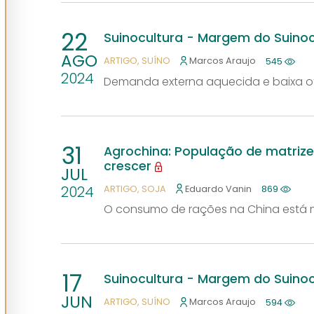
22
Suinocultura - Margem do Suino
AGO
ARTIGO
SUÍNO
Marcos Araujo
545
2024
Demanda externa aquecida e baixa of
31
Agrochina: População de matrize
crescer
JUL
2024
ARTIGO
SOJA
Eduardo Vanin
869
O consumo de rações na China está 
17
Suinocultura - Margem do Suino
JUN
ARTIGO
SUÍNO
Marcos Araujo
594