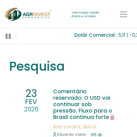
Informação rápida,
direta e simples.
Dolár Comercial :
5,11
-0,23
Pesquisa
23
Comentário
reservado: O USD vai
FEV
continuar sob
2026
pressão. Fluxo para o
Brasil continua forte
INTEL SUPORTE
GRÃOS
Eduardo Vanin
315