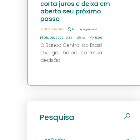
corta juros e deixa em
aberto seu próximo
passo
ALERTA
MACRO
Equipe Agrinvest
05/08/2026 19:34
44
5,00
O Banco Central do Brasil
divulgou há pouco a sua
decisão
Pesquisa