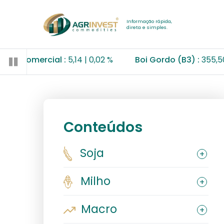
Informação rápida,
direta e simples.
mercial :
5,14
0,02 %
Boi Gordo (B3) :
355,50 R$/@
Conteúdos
Soja
Milho
Macro