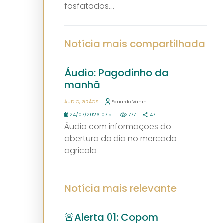
fosfatados....
Notícia mais compartilhada
Áudio: Pagodinho da
manhã
ÁUDIO
GRÃOS
Eduardo Vanin
24/07/2026 07:51
777
47
Áudio com informações do
abertura do dia no mercado
agricola
Notícia mais relevante
🚨Alerta 01: Copom