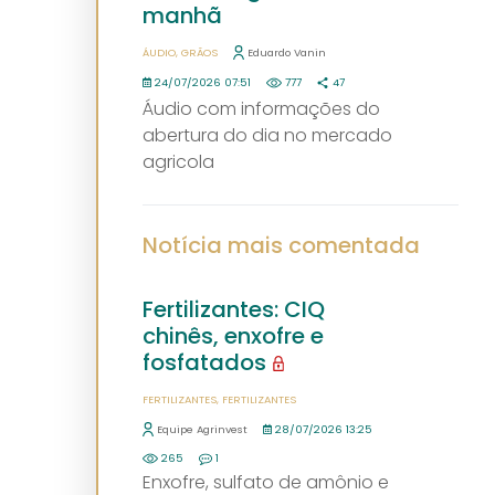
manhã
ÁUDIO
GRÃOS
Eduardo Vanin
24/07/2026 07:51
777
47
Áudio com informações do
abertura do dia no mercado
agricola
Notícia mais comentada
Fertilizantes: CIQ
chinês, enxofre e
fosfatados
FERTILIZANTES
FERTILIZANTES
Equipe Agrinvest
28/07/2026 13:25
265
1
Enxofre, sulfato de amônio e