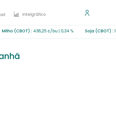
Intelgráfico
ket
(CBOT) :
438,25 ¢/bu
0,34 %
Soja (CBOT) :
1.157,75
manhã