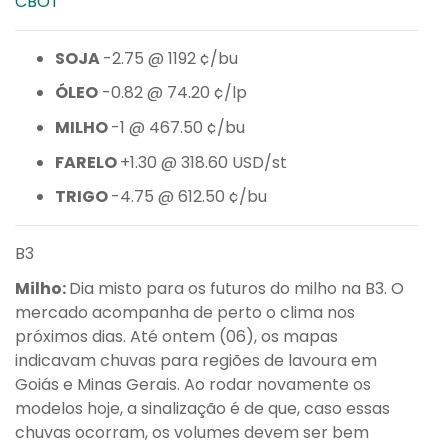
CBOT
SOJA
-2.75 @ 1192 ¢/bu
ÓLEO
-0.82 @ 74.20 ¢/lp
MILHO
-1 @ 467.50 ¢/bu
FARELO
+1.30 @ 318.60 USD/st
TRIGO
-4.75 @ 612.50 ¢/bu
B3
Milho:
Dia misto para os futuros do milho na B3. O
mercado acompanha de perto o clima nos
próximos dias. Até ontem (06), os mapas
indicavam chuvas para regiões de lavoura em
Goiás e Minas Gerais. Ao rodar novamente os
modelos hoje, a sinalização é de que, caso essas
chuvas ocorram, os volumes devem ser bem