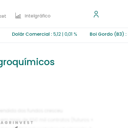
Intelgráfico
ket
olár Comercial :
5,12
0,01 %
Boi Gordo (B3) :
355,50
groquímicos