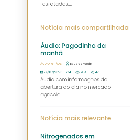
fosfatados....
Notícia mais compartilhada
Áudio: Pagodinho da
manhã
ÁUDIO
GRÃOS
Eduardo Vanin
24/07/2026 07:51
784
47
Áudio com informações do
abertura do dia no mercado
agricola
Notícia mais relevante
Nitrogenados em