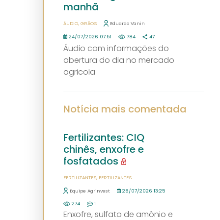
manhã
ÁUDIO
GRÃOS
Eduardo Vanin
24/07/2026 07:51
784
47
Áudio com informações do
abertura do dia no mercado
agricola
Notícia mais comentada
Fertilizantes: CIQ
chinês, enxofre e
fosfatados
FERTILIZANTES
FERTILIZANTES
Equipe Agrinvest
28/07/2026 13:25
274
1
Enxofre, sulfato de amônio e