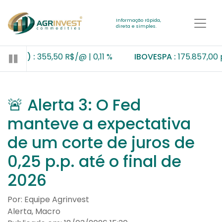
Informação rápida,
direta e simples.
do (B3) :
355,50 R$/@
0,11 %
IBOVESPA :
175.857,00 
🚨 Alerta 3: O Fed
manteve a expectativa
de um corte de juros de
0,25 p.p. até o final de
2026
Por: Equipe Agrinvest
Alerta, Macro