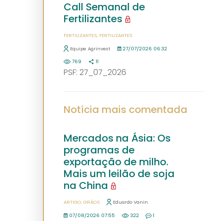
Call Semanal de
Fertilizantes
FERTILIZANTES
FERTILIZANTES
Equipe Agrinvest
27/07/2026 06:32
769
11
PSF: 27_07_2026
Notícia mais comentada
Mercados na Ásia: Os
programas de
exportação de milho.
Mais um leilão de soja
na China
ARTIGO
GRÃOS
Eduardo Vanin
07/08/2026 07:55
322
1