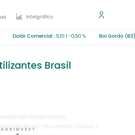
Intelgráfico
ket
olár Comercial :
5,10
-0,50 %
Boi Gordo (B3) :
355,
ilizantes Brasil