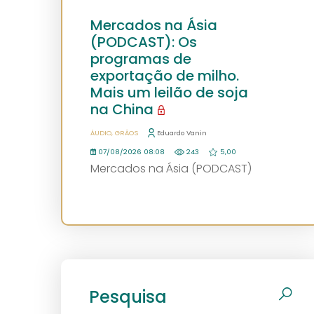
Mercados na Ásia
(PODCAST): Os
programas de
exportação de milho.
Mais um leilão de soja
na China
ÁUDIO
GRÃOS
Eduardo Vanin
07/08/2026 08:08
243
5,00
Mercados na Ásia (PODCAST)
Pesquisa