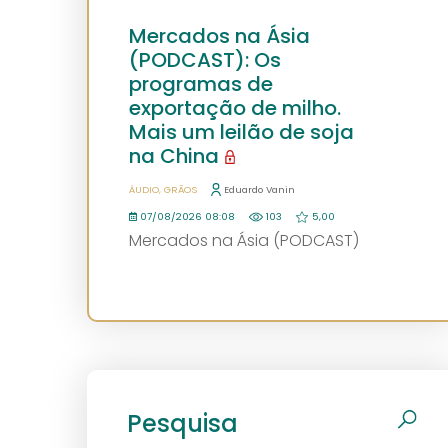
Mercados na Ásia
(PODCAST): Os
programas de
exportação de milho.
Mais um leilão de soja
na China
ÁUDIO
GRÃOS
Eduardo Vanin
07/08/2026 08:08
103
5,00
Mercados na Ásia (PODCAST)
Pesquisa