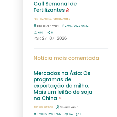
Call Semanal de
Fertilizantes
FERTILIZANTES
FERTILIZANTES
Equipe Agrinvest
27/07/2026 06:32
655
11
PSF: 27_07_2026
Notícia mais comentada
Mercados na Ásia: Os
programas de
exportação de milho.
Mais um leilão de soja
na China
ARTIGO
GRÃOS
Eduardo Vanin
07/08/2026 07:55
174
1