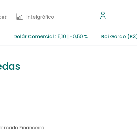
Intelgráfico
ket
olár Comercial :
5,10
-0,50 %
Boi Gordo (B3) :
355,
edas
Mercado Financeiro