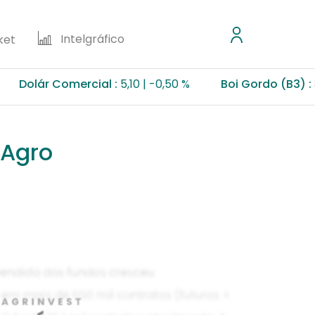
Intelgráfico
ket
ár Comercial :
5,10
-0,50 %
Boi Gordo (B3) :
355,50
 Agro