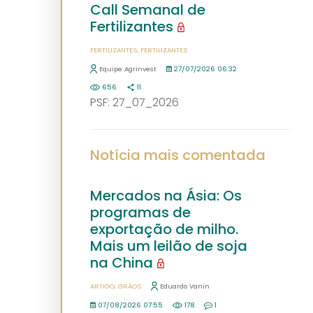
Call Semanal de
Fertilizantes
FERTILIZANTES
FERTILIZANTES
Equipe Agrinvest
27/07/2026 06:32
656
11
PSF: 27_07_2026
Notícia mais comentada
Mercados na Ásia: Os
programas de
exportação de milho.
Mais um leilão de soja
na China
ARTIGO
GRÃOS
Eduardo Vanin
07/08/2026 07:55
178
1