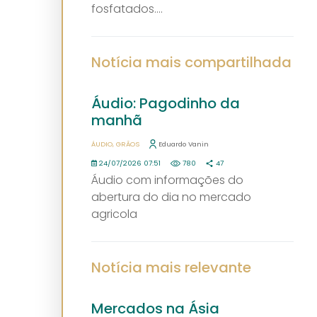
fosfatados....
Notícia mais compartilhada
Áudio: Pagodinho da
manhã
ÁUDIO
GRÃOS
Eduardo Vanin
24/07/2026 07:51
780
47
Áudio com informações do
abertura do dia no mercado
agricola
Notícia mais relevante
Mercados na Ásia