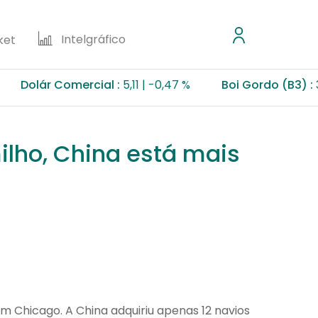
Intelgráfico
ket
ár Comercial :
5,11
-0,47 %
Boi Gordo (B3) :
355,50 
ilho, China está mais
m Chicago. A China adquiriu apenas 12 navios