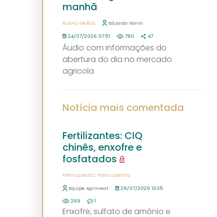
manhã
ÁUDIO
GRÃOS
Eduardo Vanin
24/07/2026 07:51
780
47
Áudio com informações do
abertura do dia no mercado
agricola
Notícia mais comentada
Fertilizantes: CIQ
chinês, enxofre e
fosfatados
FERTILIZANTES
FERTILIZANTES
Equipe Agrinvest
28/07/2026 13:25
269
1
Enxofre, sulfato de amônio e