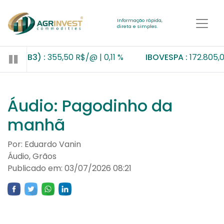
Informação rápida,
direta e simples.
ordo (B3) :
355,50 R$/@
0,11 %
IBOVESPA :
172.805,0
Áudio: Pagodinho da
manhã
Por: Eduardo Vanin
Áudio, Grãos
Publicado em: 03/07/2026 08:21