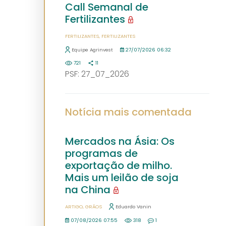
Call Semanal de
Fertilizantes
FERTILIZANTES
FERTILIZANTES
Equipe Agrinvest
27/07/2026 06:32
721
11
PSF: 27_07_2026
Notícia mais comentada
Mercados na Ásia: Os
programas de
exportação de milho.
Mais um leilão de soja
na China
ARTIGO
GRÃOS
Eduardo Vanin
07/08/2026 07:55
318
1