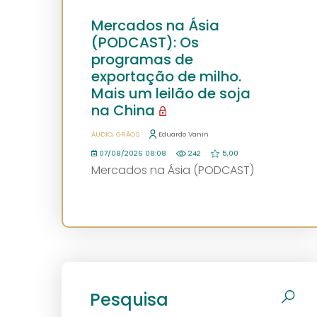
Mercados na Ásia
(PODCAST): Os
programas de
exportação de milho.
Mais um leilão de soja
na China
ÁUDIO
GRÃOS
Eduardo Vanin
07/08/2026 08:08
242
5,00
Mercados na Ásia (PODCAST)
Pesquisa