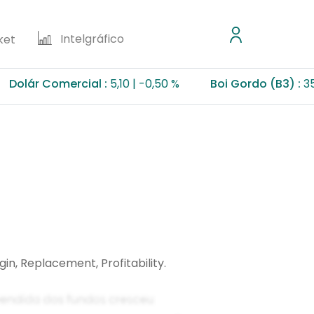
Intelgráfico
ket
Comercial :
5,10
-0,50 %
Boi Gordo (B3) :
355,50 R
in, Replacement, Profitability.